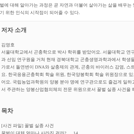
벌에 대해 알아가는 과정은 곧 자연과 더불어 살아가는 삶을 배우는
기 위한 인식의 시작점이 되어줄 수 있다
.
저자 소개
김영호
서울대학교에서 곤충학으로 박사 학위를 받았어요
.
서울대학교 연구
과 선임 연구원을 거쳐 현재 경북대학교 곤충생명과학과에서 학생
가로서 돌연변이
DNA
와 살충제의 관계
,
곤충의 바이러스 감염
,
스트
요
.
한국응용곤충학회 학술 위원
,
한국양봉학회 학술 위원장으로 있
어요
.
국립농업과학원의 양봉 분야 명예 연구관으로도 즐겁게 일하
서 주관하는 양봉산업협의체의 전문 위원으로서 꿀벌 실종 사건을
목차
[
사건 파일
]
꿀벌 실종 사건
꿀벌이 대체 얼마나 사라진 걸까
?
…
14