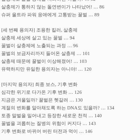
살충제가 통하지 않는 돌연변이가 나타났어
!
…
86
슈퍼 울트라 파워 응애에게 고통받는 꿀벌
…
89
[
세 번째 용의자
]
조용한 킬러
,
살충제
살충제 세상에 살고 있는 꿀벌
…
94
꿀벌이 살충제에 노출되는 과정
…
96
꿀벌의 보금자리까지 들어온 살충제
…
101
살충제 때문에 꿀벌이 이상해졌어
!
…
103
유력하지만 유일한 용의자는 아니야
!
…
120
[
마지막 용의자
]
최종 보스
,
기후 변화
심각한 위기로 다가온 기후 변화
…
126
지금은 겨울일까
?
꿀벌은 헷갈려
…
130
계절의 변화를 알아채도록 하는
DNA
도 있을까
?
…
134
토종 말벌을 밀어내고 등장한 새로운 천적
…
140
꿀벌을 괴롭히는 질병의 위험이 커지다
…
143
기후 변화로 바뀌어 버린 터전과 먹이
…
146