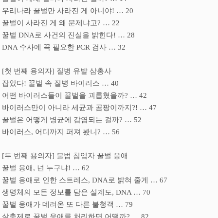
우리나라 꿀벌만 사라진 게 아니야
!
…
20
꿀벌이 사라진 게 왜 문제냐고
?
…
22
꿀벌
DNA
로 사건의 진실을 밝힌다
!
…
28
DNA
수사에 꼭 필요한
PCR
검사
…
32
[
첫 번째 용의자
]
질병 유발 삼총사
잡았다
!
꿀벌 속 질병 바이러스
…
40
어떤 바이러스들이 꿀벌을 괴롭혔을까
?
…
42
바이러스만이 아니라 세균과 곰팡이까지
?!
…
47
꿀벌은 어떻게 병균에 감염되는 걸까
?
…
52
바이러스
,
어디까지 퍼져 봤니
?
…
56
[
두 번째 용의자
]
불법 침입자 꿀벌 응애
꿀벌 응애
,
넌 누구냐
!
…
62
꿀벌 응애로 인한 스트레스
, DNA
로 밝혀 줄게
…
67
생명체의 모든 정보를 담은 설계도
, DNA
…
70
꿀벌 응애가 데려온 또 다른 불청객
…
79
살충제로 꿀벌 응애를 처리하면 어떨까
?
…
82