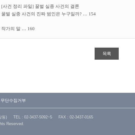
[
사건 정리 파일
]
꿀벌 실종 사건의 결론
꿀벌 실종 사건의 진짜 범인은 누구일까
?
…
154
작가의 말
…
160
목록
일무단수집거부
TEL : 02-3437-5092~5 FAX : 02-3437-0165
ghts Reserved.