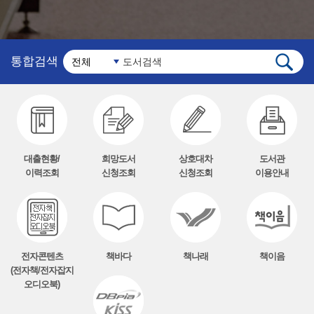
통합검색
대출현황/
희망도서
상호대차
도서관
이력조회
신청조회
신청조회
이용안내
전자콘텐츠
책바다
책나래
책이음
(전자책/전자잡지
오디오북)