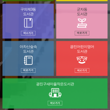
구의제3동
군자동
도서관
도서관
아차산숲속
광진어린이영어
도서관
도서관
광진구새마을
작은도서관