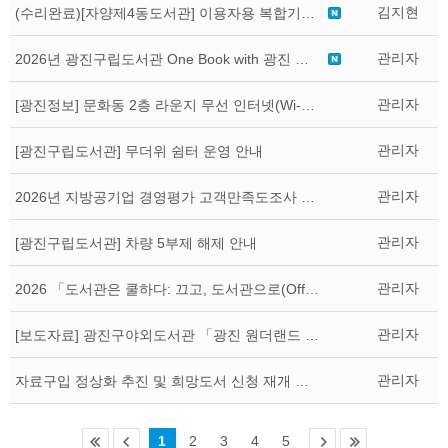
김지현
(수리완료)[자양제4동도서관] 이용자용 복합기(프린트) 일시 중단 안내
관리자
2026년 광진구립도서관 One Book with 광진 주제도서 선정
관리자
[광진정보] 문화동 2층 라운지 무선 인터넷(Wi-Fi) 신규 설치 안내
관리자
[광진구립도서관] 무더위 쉼터 운영 안내
관리자
2026년 지방공기업 경영평가 고객만족도조사 실시 안내
관리자
[광진구립도서관] 차량 5부제 해제 안내
관리자
2026 「도서관은 쿨하다: 끄고, 도서관으로(Off&Library)」 캠페인 안내
관리자
[보도자료] 광진구야외도서관 「광진 원더랜드 : 취향발견」 성황리 운영 마무리
관리자
자료구입 정상화 추진 및 희망도서 신청 재개 안내
1
2
3
4
5