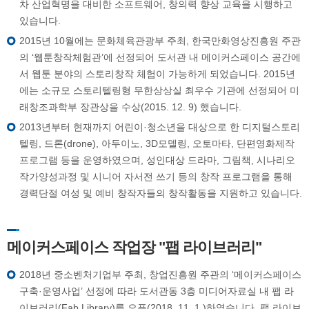
차 산업혁명을 대비한 소프트웨어, 창의력 향상 교육을 시행하고
있습니다.
2015년 10월에는 문화체육관광부 주최, 한국만화영상진흥원 주관
의 ‘웹툰창작체험관’에 선정되어 도서관 내 메이커스페이스 공간에
서 웹툰 분야의 스토리창작 체험이 가능하게 되었습니다. 2015년
에는 소규모 스토리텔링형 무한상상실 최우수 기관에 선정되어 미
래창조과학부 장관상을 수상(2015. 12. 9) 했습니다.
2013년부터 현재까지 어린이·청소년을 대상으로 한 디지털스토리
텔링, 드론(drone), 아두이노, 3D모델링, 오토마타, 단편영화제작
프로그램 등을 운영하였으며, 성인대상 드라마, 그림책, 시나리오
작가양성과정 및 시니어 자서전 쓰기 등의 창작 프로그램을 통해
경력단절 여성 및 예비 창작자들의 창작활동을 지원하고 있습니다.
메이커스페이스 작업장 "팹 라이브러리"
2018년 중소벤처기업부 주최, 창업진흥원 주관의 ‘메이커스페이스
구축·운영사업’ 선정에 따라 도서관동 3층 미디어자료실 내 팹 라
이브러리(Fab Library)를 오픈(2018. 11. 1.)하였습니다. 팹 라이브