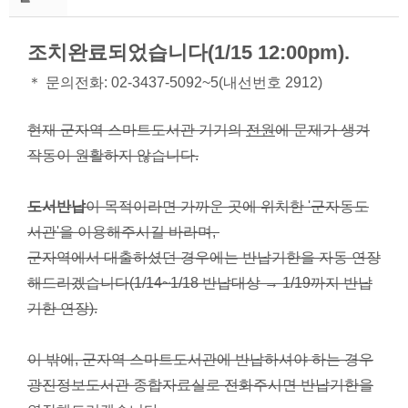
조치완료되었습니다(1/15 12:00pm).
＊ 문의전화: 02-3437-5092~5(내선번호 2912)
현재 군자역 스마트도서관 기기의
전원
에 문제가 생겨
작동이 원활하지 않습니다.
도서반납
이 목적이라면 가까운 곳에 위치한 '군자동도
서관'을 이용해주시길 바라며,
군자역에서 대출하셨던 경우에는 반납기한을 자동 연장
해드리겠습니다(1/14~1/18 반납대상 → 1/19까지 반납
기한 연장).
이 밖에, 군자역 스마트도서관에 반납하셔야 하는 경우
광진정보도서관 종합자료실로 전화주시면 반납기한을