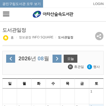
광진구립도서관 모두 보기
LOGIN
도서관일정
정보광장 INFO SQUARE
도서관일정
홈
2026
년
08
월
오늘
휴관일
행사
일
월
화
수
목
금
토
1