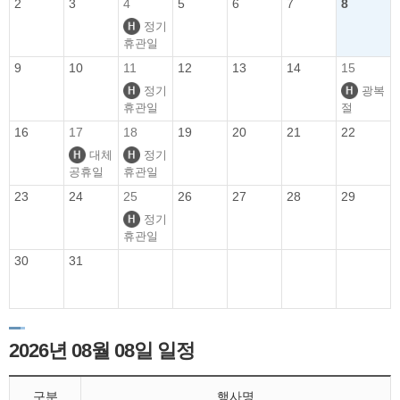
2
3
4
5
6
7
8
정기
휴관일
9
10
11
12
13
14
15
정기
광복
휴관일
절
16
17
18
19
20
21
22
대체
정기
공휴일
휴관일
23
24
25
26
27
28
29
정기
휴관일
30
31
2026년 08월 08일 일정
구분
행사명