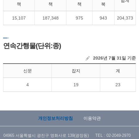
합계
책
책
책
북
15,107
187,348
975
943
204,373
연속간행물(단위:종)
2026년 7월 31일 기준
신문
잡지
계
4
19
23
개인정보처리방침
이용약관
04965 서울특별시 광진구 영화사로 139(광장동) TEL : 02-2049-2970