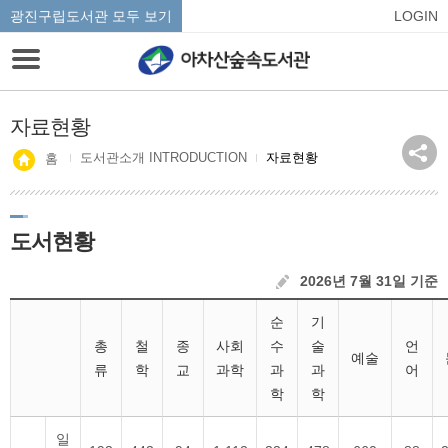
광진구립도서관 모두 보기
LOGIN
자료현황
도서관소개 INTRODUCTION
자료현황
홈
도서현황
2026년 7월 31일 기준
순
기
총
철
종
사회
수
술
언
예술
류
학
교
과학
과
과
어
학
학
일