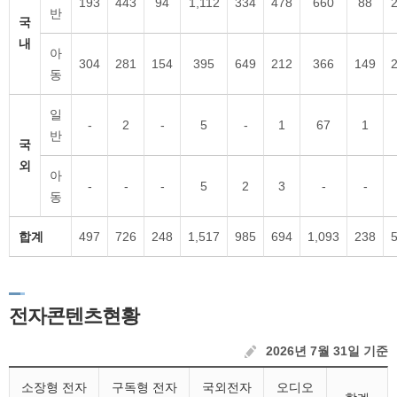
193
443
94
1,112
334
478
660
88
반
국
내
아
304
281
154
395
649
212
366
149
동
일
-
2
-
5
-
1
67
1
반
국
외
아
-
-
-
5
2
3
-
-
동
합계
497
726
248
1,517
985
694
1,093
238
전자콘텐츠현황
2026년 7월 31일 기준
소장형 전자
구독형 전자
국외전자
오디오