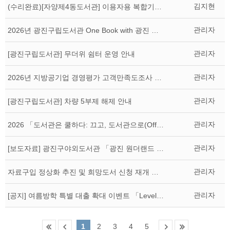
김지현
(수리완료)[자양제4동도서관] 이용자용 복합기(프린트) 일시 중단 안내
관리자
2026년 광진구립도서관 One Book with 광진 주제도서 선정
관리자
[광진구립도서관] 무더위 쉼터 운영 안내
관리자
2026년 지방공기업 경영평가 고객만족도조사 실시 안내
관리자
[광진구립도서관] 차량 5부제 해제 안내
관리자
2026 「도서관은 쿨하다: 끄고, 도서관으로(Off&Library)」 캠페인 안내
관리자
[보도자료] 광진구야외도서관 「광진 원더랜드 : 취향발견」 성황리 운영 마무리
관리자
자료구입 정상화 추진 및 희망도서 신청 재개 안내
관리자
[공지] 여름방학 특별 대출 확대 이벤트 「Level up!」 안내
1
2
3
4
5