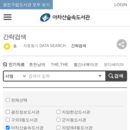
광진구립도서관 모두 보기
LOGIN
간략검색
자료찾기 DATA SEARCH
간략검색
홈
인기자료
흔한남매
THE,THE
빨간내복야코
오디세이아
혼모노
모순
수족관
검색
전체선택
광진정보도서관
자양한강도서관
구의3동도서관
군자동도서관
아차산숲속도서관
자양제4동도서관