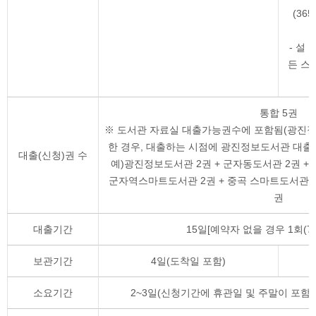
(36
- 설
든 스
통합 5권
※ 도서관 자료실 대출가능권수에 포함됨(광진정
한 경우, 대출하는 시점에 광진정보도서관 대출
대출(신청)권 수
예)광진정보도서관 2권 + 군자동도서관 2권 +
군자역스마트도서관 2권 + 중곡 스마트도서관 2권
권
대출기간
15일[예약자 없을 경우 1회(7
보관기간
4일(도착일 포함)
소요기간
2~3일(신청기간에 휴관일 및 주말이 포함된