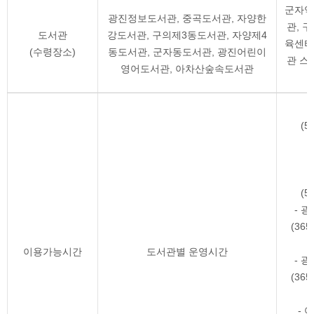
군자역
광진정보도서관, 중곡도서관, 자양한
관, 
도서관
강도서관, 구의제3동도서관, 자양제4
육센터
(수령장소)
동도서관, 군자동도서관, 광진어린이
관 스
영어도서관, 아차산숲속도서관
(5
(5
- 
(36
이용가능시간
도서관별 운영시간
- 
(36
-