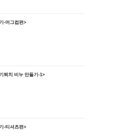
사기-머그컵편>
기퇴치 비누 만들기-1>
사기-티셔츠편>