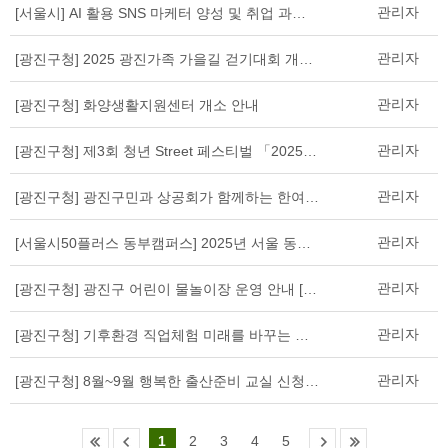
관리자
[서울시] AI 활용 SNS 마케터 양성 및 취업 과정 참가자 모집 안내
관리자
[광진구청] 2025 광진가족 가을길 걷기대회 개최 알림
관리자
[광진구청] 화양생활지원센터 개소 안내
관리자
[광진구청] 제3회 청년 Street 페스티벌 「2025 청춘대로」 개최
관리자
[광진구청] 광진구민과 상공회가 함께하는 한여름밤의 광진 재즈 페스타 개최 알림
관리자
[서울시50플러스 동부캠퍼스] 2025년 서울 동부권역 중장년 채용박람회
관리자
[광진구청] 광진구 어린이 물놀이장 운영 안내 [7. 19.(토)~8. 20.(수)]
관리자
[광진구청] 기후환경 직업체험 미래를 바꾸는 Green Job 탐험
관리자
[광진구청] 8월~9월 행복한 출산준비 교실 신청안내(임산부 출산, 육아 교육)
1
2
3
4
5