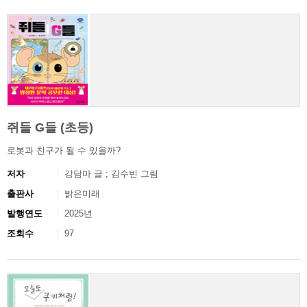
쥐들 G들 (초등)
로봇과 친구가 될 수 있을까?
저자
강담마 글 ; 김수빈 그림
출판사
밝은미래
발행연도
2025년
조회수
97