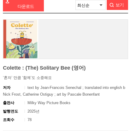
보기
다운로드
Colette : (The) Solitary Bee (영어)
‘혼자’ 만큼 ‘함께’도 소중해요
저자
text by Jean-Francois Senechal ; translated into english b
Nick Frost, Catherine Ostiguy ; art by Pascale Bonenfant
출판사
Milky Way Picture Books
발행연도
2025년
조회수
78