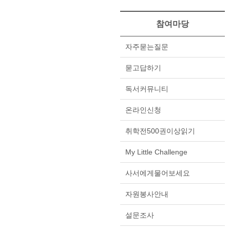
참여마당
자주묻는질문
묻고답하기
독서커뮤니티
온라인신청
취학전500권이상읽기
My Little Challenge
사서에게물어보세요
자원봉사안내
설문조사