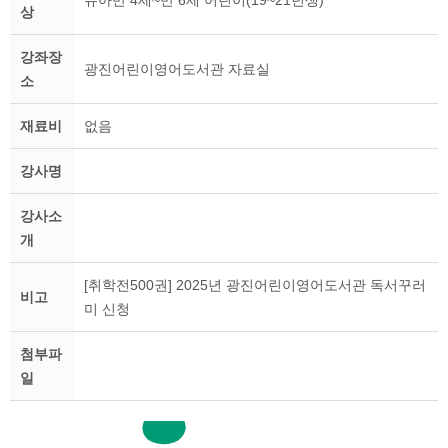
유아만 4세~만 6세 어린이(19~21년생)
상
강좌장
광진어린이영어도서관 자료실
소
재료비
없음
강사명
강사소
개
[취학전500권] 2025년 광진어린이영어도서관 독서꾸러
비고
미 신청
첨부파
일