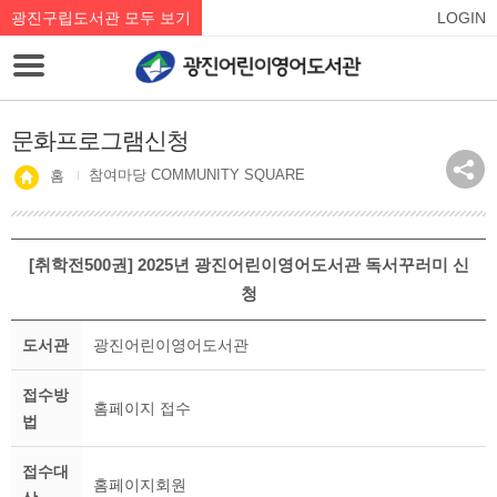
광진구립도서관 모두 보기
LOGIN
문화프로그램신청
참여마당 COMMUNITY SQUARE
홈
[취학전500권] 2025년 광진어린이영어도서관 독서꾸러미 신
청
도서관
광진어린이영어도서관
접수방
홈페이지 접수
법
접수대
홈페이지회원