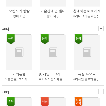
오렌지와 빵칼
미술관에 간 할미
친애하는 데비에게
청예 지음
할미 지음
프리다 맥파든 지음 ; 최주원 옮김
40대
기억은행
캣 패밀리 크리스마스
폭풍 속으로
최은영 글 ; 도아마 그림
루시 브라운리지 글 ; 서은영 그림
브라이언 플로카 글 ; 시드니 스미스 그림 ; 김지은 옮김
50대