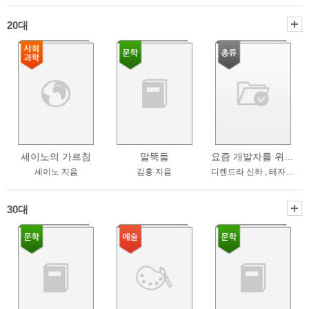
20대
세이노의 가르침
말뚝들
요즘 개발자를 위한 시스템 설계 수업
세이노 지음
김홍 지음
디렌드라 신하 , 테자스 초프라 [공] 지음 ; 양문규 옮김
30대