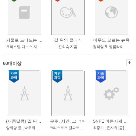
거울로 드나드는 여자 . 4 , 에코의 폭풍
길 위의 클래식
아무도 모르는 뉴욕
크리스텔 다보스 지음 ; 이진희 옮김
진회숙 지음
윌리엄 B. 헬름라이히 지음 ; 딜런 유 옮김
60대이상
(새콤달콤) 열 단어 과학 캔디 . 1 , 지구과학
우주, 시간, 그 너머
SNPE 바른자세 척추운동
양화당 글 ; 박우희 그림
크리스토프 갈파르 지음 ; 김승욱 옮김
최중기 ; 윤지유 [공]지음