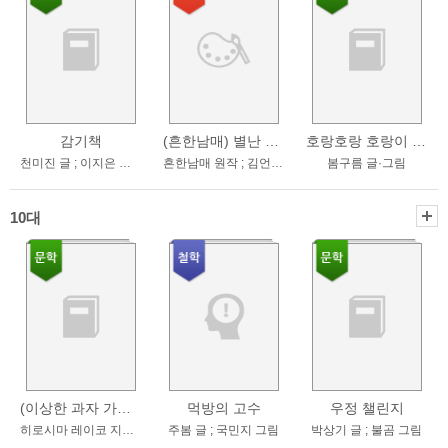
감기책
(흔한남매) 별난 방탈출 . 3
호랑호랑 호랑이 추석
천미진 글 ; 이지은 그림
흔한남매 원작 ; 김언정 글 ; 차차 그림
봄구름 글·그림
10대
(이상한 과자 가게) 전천당 : 행운의 갈림길 . 3 , 행운의 갈림길
먹방의 고수
우정 챌린지
히로시마 레이코 지음 ; 쟈쟈 그림 ; 김정화 옮김
주봄 글 ; 국민지 그림
박상기 글 ; 불곰 그림