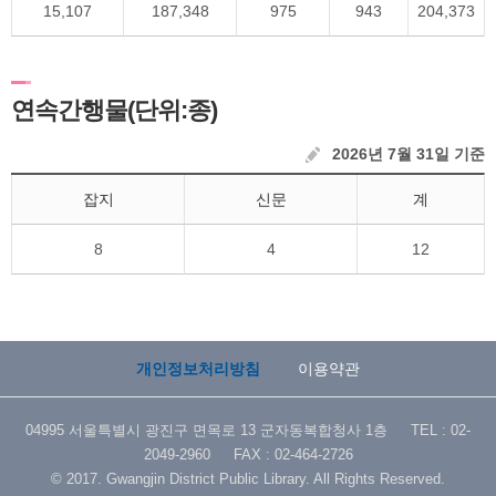
15,107
187,348
975
943
204,373
연속간행물(단위:종)
2026년 7월 31일 기준
잡지
신문
계
8
4
12
개인정보처리방침
이용약관
04995 서울특별시 광진구 면목로 13 군자동복합청사 1층 TEL : 02-
2049-2960 FAX : 02-464-2726
© 2017. Gwangjin District Public Library. All Rights Reserved.