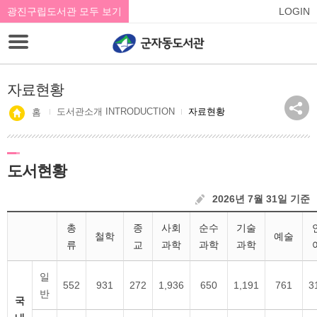
광진구립도서관 모두 보기
LOGIN
자료현황
도서관소개 INTRODUCTION
자료현황
홈
도서현황
2026년 7월 31일 기준
총
종
사회
순수
기술
철학
예술
류
교
과학
과학
과학
일
552
931
272
1,936
650
1,191
761
3
반
국