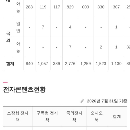
내
아
288
119
117
829
609
330
367
2
동
일
-
7
-
4
-
-
1
반
국
외
아
-
-
-
7
-
2
1
3
동
합계
840
1,057
389
2,776
1,259
1,523
1,130
8
전자콘텐츠현황
2026년 7월 31일 기준
소장형 전자
구독형 전자
국외전자
오디오
합계
책
책
책
북