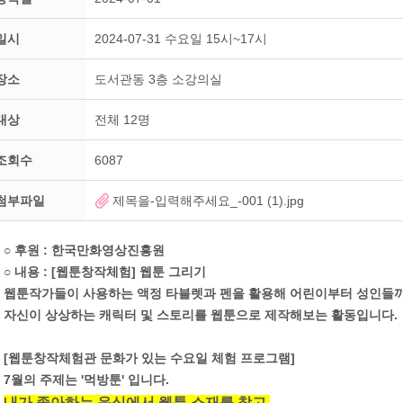
일시
2024-07-31 수요일 15시~17시
장소
도서관동 3층 소강의실
대상
전체 12명
조회수
6087
첨부파일
제목을-입력해주세요_-001 (1).jpg
○ 후원 : 한국만화영상진흥원
○ 내용 : [웹툰창작체험] 웹툰 그리기
웹툰작가들이 사용하는 액정 타블렛과 펜을 활용해 어린이부터 성인들
자신이 상상하는 캐릭터 및 스토리를 웹툰으로 제작해보는 활동입니다.
[웹툰창작체험관 문화가 있는 수요일 체험 프로그램]
7월의 주제는 '먹방툰' 입니다.
내가 좋아하는 음식에서 웹툰 소재를 찾고,