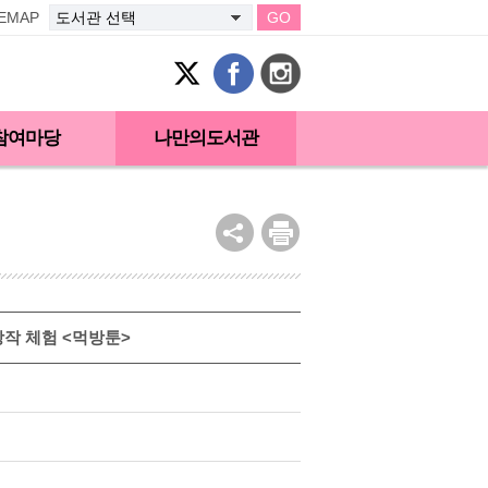
TEMAP
GO
참여마당
나만의도서관
창작 체험 <먹방툰>