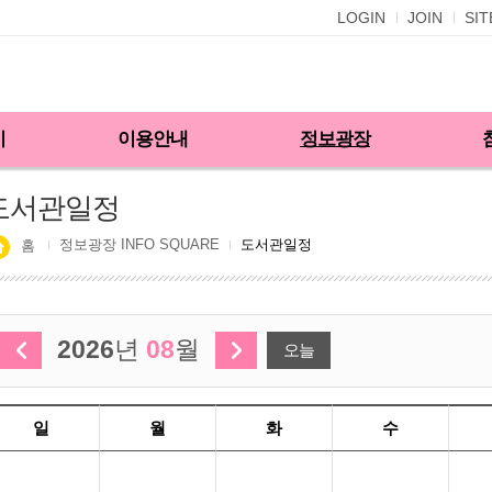
LOGIN
JOIN
SI
기
이용안내
정보광장
도서관일정
정보광장 INFO SQUARE
도서관일정
홈
2026
년
08
월
오늘
일
월
화
수