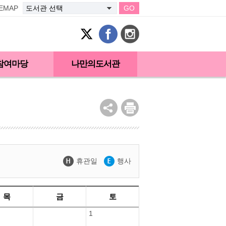
TEMAP
GO
참여마당
나만의도서관
휴관일
행사
목
금
토
1