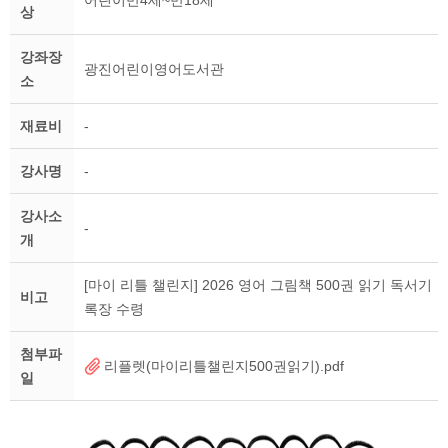
어린이만4세~만18세
상
강좌장
광진어린이영어도서관
소
재료비
-
강사명
-
강사소
-
개
[마이 리틀 챌린지] 2026 영어 그림책 500권 읽기 독서기
비고
록장 수령
첨부파
리플렛(마이리틀챌린지500권읽기).pdf
일