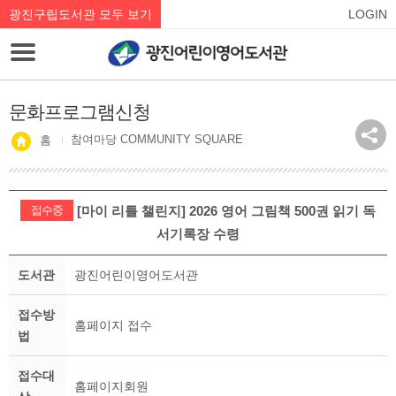
광진구립도서관 모두 보기
LOGIN
문화프로그램신청
참여마당 COMMUNITY SQUARE
홈
접수중
[마이 리틀 챌린지] 2026 영어 그림책 500권 읽기 독
서기록장 수령
도서관
광진어린이영어도서관
접수방
홈페이지 접수
법
접수대
홈페이지회원