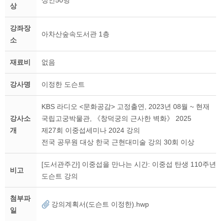
성인50명
상
강좌장
아차산숲속도서관 1층
소
재료비
없음
강사명
이정한 도슨트
KBS 라디오 <문화공감> 고정출연, 2023년 08월 ~ 현재
강사소
국립고궁박물관, 《창덕궁의 근사한 벽화》 2025
개
제27회 이중섭세미나 2024 강의
전국 공무원 대상 한국 근현대미술 강의 30회 이상
[도서관주간] 이중섭을 만나는 시간: 이중섭 탄생 110주년
비고
도슨트 강의
첨부파
강의계획서(도슨트 이정한).hwp
일